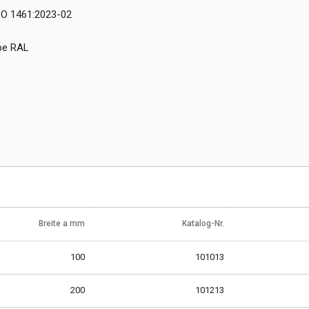
ISO 1461:2023-02
rbe RAL
Breite a mm
Katalog-Nr.
100
101013
200
101213