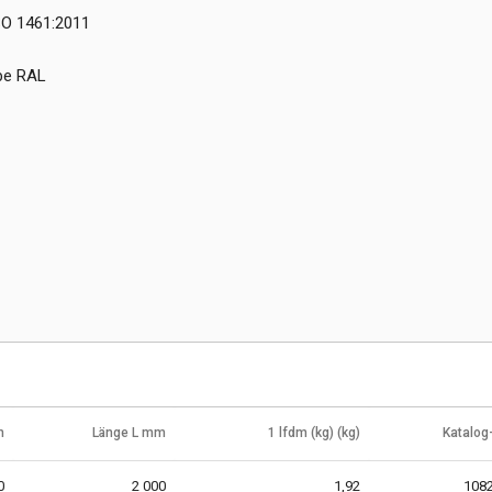
SO 1461:2011
rbe RAL
m
Länge L mm
1 lfdm (kg) (kg)
Katalog-
0
2 000
1,92
108