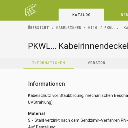
KATALOG
NE
ÜBERSICHT
KABELRINNEN - H110
PKWL... K
PKWL... Kabelrinnendeckel
INFORMATIONEN
VERSION
Informationen
Kabelschutz vor Staubbildung, mechanischen Beschäd
UVStrahlung).
Material
S - Stahl verzinkt nach dem Sendzimir-Verfahren PN
Auf Bestellung: