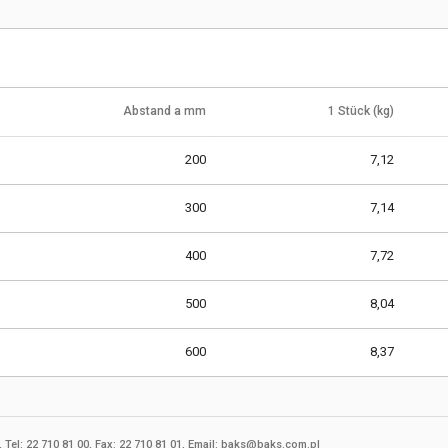
Abstand a mm
1 Stück (kg)
200
7,12
300
7,14
400
7,72
500
8,04
600
8,37
Tel: 22 710 81 00, Fax: 22 710 81 01, Email: baks@baks.com.pl