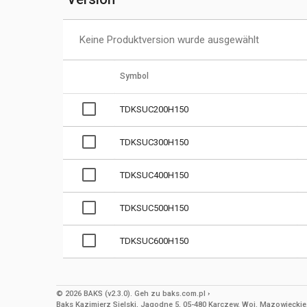
Keine Produktversion wurde ausgewählt
Symbol
TDKSUC200H150
TDKSUC300H150
TDKSUC400H150
TDKSUC500H150
TDKSUC600H150
© 2026 BAKS (v2.3.0).
Geh zu
baks.com.pl
Baks Kazimierz Sielski, Jagodne 5, 05-480 Karczew, Woj. Mazowieckie, 