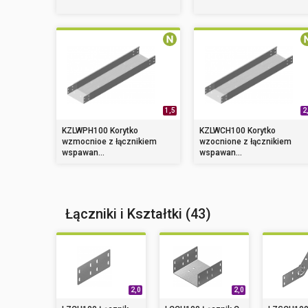
1,5
2
KZLWPH100 Korytko
KZLWCH100 Korytko
wzmocnioe z łącznikiem
wzocnione z łącznikiem
wspawan...
wspawan...
Łączniki i Kształtki (43)
2,0
2,0