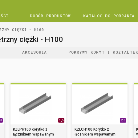
OŚCI
DOBÓR PRODUKTÓW
KATALOG DO POBRANIA
RZNY CIĘŻKI - H100
trzny ciężki - H100
I
AKCESORIA
POKRYWY KORYT I KSZTAŁTE
,0
1,5
2,0
KZLPH100 Korytko z
KZLCH100 Korytko z
łącznikiem wspawanym
łącznikiem wspawanym