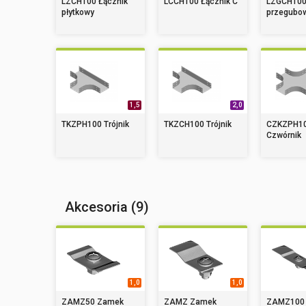
LZCH100 Łącznik
LCCH100 Łącznik C
LZGCH100
płytkowy
przegubow
1,5
2,0
TKZPH100 Trójnik
TKZCH100 Trójnik
CZKZPH1
Czwórnik
Akcesoria (9)
1,0
1,0
ZAMZ50 Zamek
ZAMZ Zamek
ZAMZ100