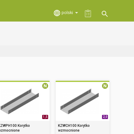
polski
K
1,5
2,0
KZWPH100 Korytko
KZWCH100 Korytko
wzmocnione
wzmocnione