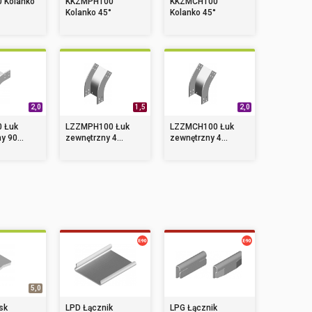
 Kolanko
KKZMPH100
KKZMCH100
Kolanko 45°
Kolanko 45°
2,0
1,5
2,0
 Łuk
LZZMPH100 Łuk
LZZMCH100 Łuk
y 90...
zewnętrzny 4...
zewnętrzny 4...
5,0
sk
LPD Łącznik
LPG Łącznik