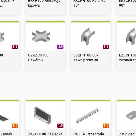
 Łącznik
RKPH100 Redukcja
KKZPH100 Kolanko
KKZCH100
...
kątowa
90°
90°
1,5
2,0
1,5
00
CZKZCH100
LZZPH100 Łuk
LZZCH100
Czwórnik
zewnętrzny 90...
zewnętrzn
1,0
1,5
1,0
 Zamek
ZKZPH100 Zaślepka
PGJ...N Przegroda
ZMV Zaci