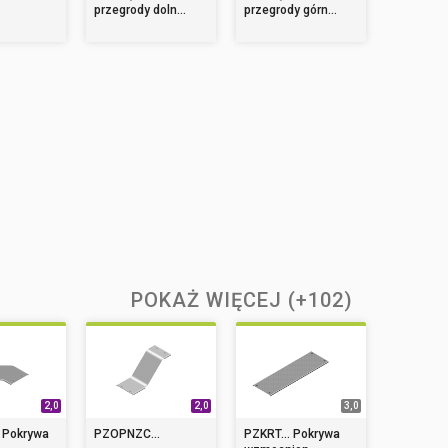
przegrody doln...
przegrody górn...
POKAŻ WIĘCEJ (+102)
2,0
2,0
3,0
Pokrywa
PZOPNZC...
PZKRT... Pokrywa