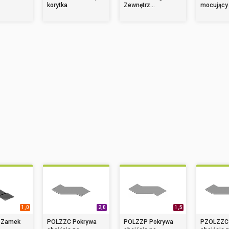
korytka
Zewnętrz...
mocujący
1,0
2,0
1,5
 Zamek
POLZZC Pokrywa
POLZZP Pokrywa
PZOLZZC 