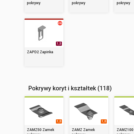
pokrywy
pokrywy
pokrywy
1,5
ZAPD2 Zapinka
Pokrywy koryt i kształtek (118)
1,0
1,0
ZAMZ50 Zamek
ZAMZ Zamek
ZAMZ100