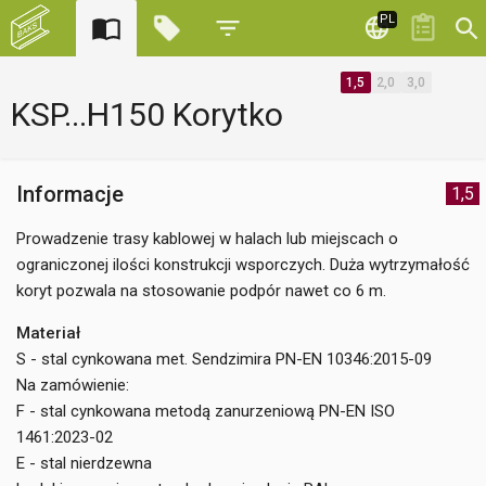
PL
1,5
2,0
3,0
KSP...H150 Korytko
Informacje
1,5
Prowadzenie trasy kablowej w halach lub miejscach o
ograniczonej ilości konstrukcji wsporczych. Duża wytrzymałość
koryt pozwala na stosowanie podpór nawet co 6 m.
Materiał
S - stal cynkowana met. Sendzimira PN-EN 10346:2015-09
Na zamówienie:
F - stal cynkowana metodą zanurzeniową PN-EN ISO
1461:2023-02
E - stal nierdzewna