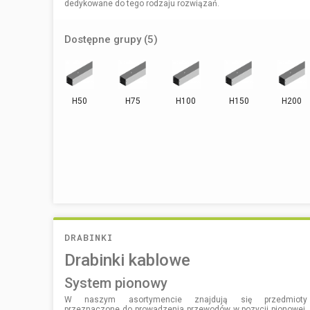
dedykowane do tego rodzaju rozwiązań.
Dostępne grupy (5)
H50
H75
H100
H150
H200
DRABINKI
Drabinki kablowe
system pionowy
W naszym asortymencie znajdują się przedmioty
przeznaczone do prowadzenia przewodów w pozycji pionowej.