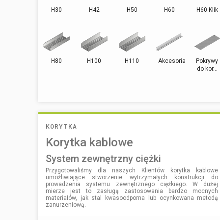
H30
H42
H50
H60
H60 Klik
H80
H100
H110
Akcesoria
Pokrywy
do kor...
KORYTKA
Korytka kablowe
system zewnętrzny ciężki
Przygotowaliśmy dla naszych Klientów korytka kablowe
umożliwiające stworzenie wytrzymałych konstrukcji do
prowadzenia systemu zewnętrznego ciężkiego. W dużej
mierze jest to zasługą zastosowania bardzo mocnych
materiałów, jak stal kwasoodporna lub ocynkowana metodą
zanurzeniową.