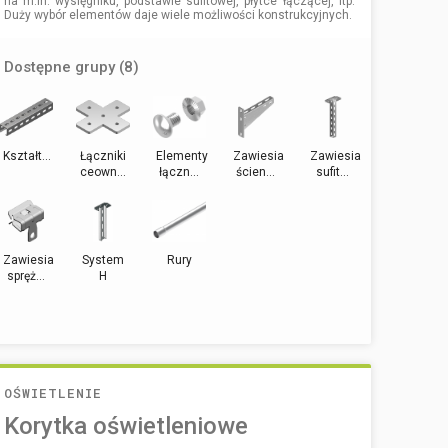
na m.in. wysięgniku, podstawie sufitowej, płytce łączącej, itp.
Duży wybór elementów daje wiele możliwości konstrukcyjnych.
Dostępne grupy (8)
Kształt...
Łączniki
Elementy
Zawiesia
Zawiesia
ceown...
łączn...
ścien...
sufit...
Zawiesia
System
Rury
spręż...
H
OŚWIETLENIE
Korytka oświetleniowe