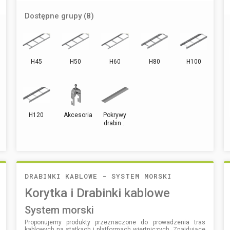
Dostępne grupy (8)
H45
H50
H60
H80
H100
H120
Akcesoria
Pokrywy
drabin...
DRABINKI KABLOWE - SYSTEM MORSKI
Korytka i Drabinki kablowe
system morski
Proponujemy produkty przeznaczone do prowadzenia tras
kablowych na statkach i platformach wiertniczych. Znajdujące