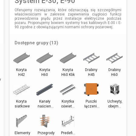
System E-30, E-90
Oferujemy rozwiązania, które odznaczają się szczególnymi
właściwościami w zakresie zapewnienia ciągłości funkcji
przewodzenia prądu przez instalacje elektryczne podczas
pożaru. Proponujemy bowiem systemy tras kablowych E-30 i E-
90 zgodne z obowiązującymi normami ochrony pożarowej.
Dostępne grupy (13)
Koryta
Koryta
Koryta
Drabiny
Drabiny
H42
H60
H60 Klik
H45
H60
y
Koryta
Kanały
Korytka
Puszki
Uchwyty,
siatkowe
naścien...
oświet...
łączeni...
obejm...
Elementy
Przegrody
Predefi...