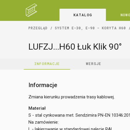
KATALOG
NOW
PRZEGLĄD
SYSTEM E-30, E-90 - KORYTA H60
LUFZJ...H60 Łuk Klik 90°
INFORMACJE
WERSJE
Informacje
Zmiana kierunku prowadzenia trasy kablowej.
Materiał
S - stal cynkowana met. Sendzimira PN-EN 10346:20
Na zamówienie:
L - lakierowanie w standardowej palecie RAL