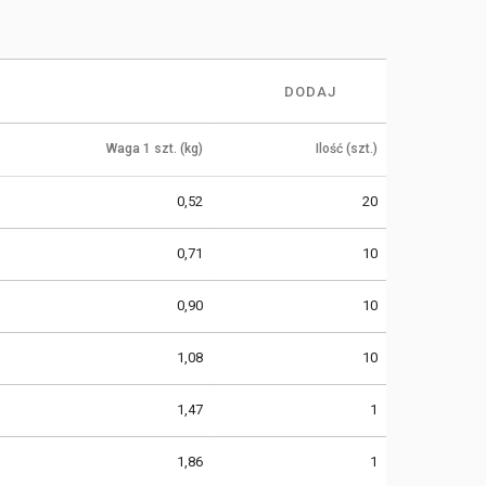
DODAJ
Waga 1 szt. (kg)
Ilość (szt.)
0,52
20
0,71
10
0,90
10
1,08
10
1,47
1
1,86
1