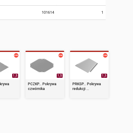
101614
1
1,5
1,5
1,5
okrywa
PCZKP... Pokrywa
PRKSP... Pokrywa
czwórnika
redukcji ...