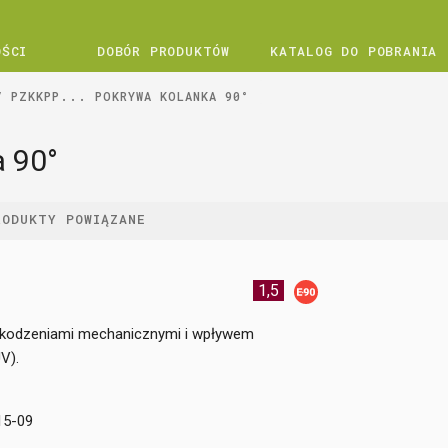
OŚCI
DOBÓR PRODUKTÓW
KATALOG DO POBRANIA
PZKKPP... POKRYWA KOLANKA 90°
a 90°
RODUKTY POWIĄZANE
1,5
szkodzeniami mechanicznymi i wpływem
V).
15-09