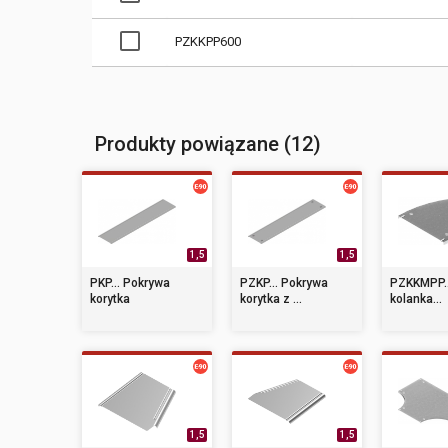
PZKKPP600
Produkty powiązane (12)
1,5
1,5
PKP... Pokrywa
PZKP... Pokrywa
PZKKMPP..
korytka
korytka z ...
kolanka...
1,5
1,5