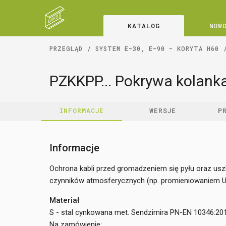
KATALOG
NOW
PRZEGLĄD
SYSTEM E-30, E-90 - KORYTA H60
PZKKPP... Pokrywa kolank
INFORMACJE
WERSJE
P
Informacje
Ochrona kabli przed gromadzeniem się pyłu oraz u
czynników atmosferycznych (np. promieniowaniem U
Materiał
S - stal cynkowana met. Sendzimira PN-EN 10346:20
Na zamówienie: