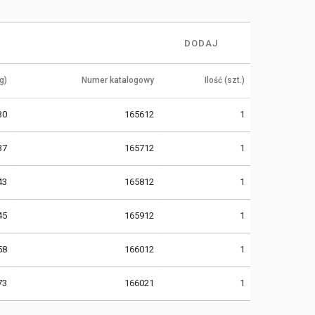
DODAJ
g)
Numer katalogowy
Ilość (szt.)
30
165612
1
37
165712
1
43
165812
1
45
165912
1
58
166012
1
73
166021
1