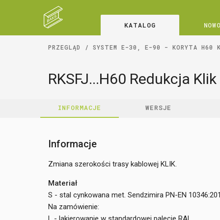
KATALOG
NOW
PRZEGLĄD
SYSTEM E-30, E-90 - KORYTA H60 
RKSFJ...H60 Redukcja Kli
INFORMACJE
WERSJE
Informacje
Zmiana szerokości trasy kablowej KLIK.
Materiał
S - stal cynkowana met. Sendzimira PN-EN 10346:20
Na zamówienie:
L - lakierowanie w standardowej palecie RAL