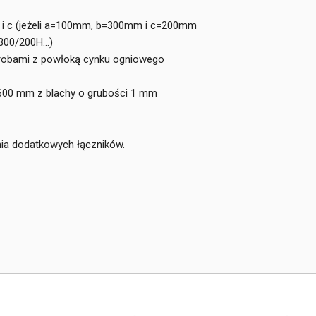
b i c (jeżeli a=100mm, b=300mm i c=200mm
/300/200H…)
robami z powłoką cynku ogniowego
-600 mm z blachy o grubości 1 mm
ia dodatkowych łączników.