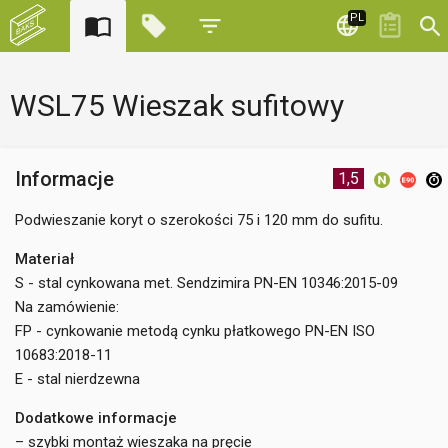
PL
WSL75 Wieszak sufitowy
Informacje
1,5
Podwieszanie koryt o szerokości 75 i 120 mm do sufitu.
Materiał
S - stal cynkowana met. Sendzimira PN-EN 10346:2015-09
Na zamówienie:
FP - cynkowanie metodą cynku płatkowego PN-EN ISO
10683:2018-11
E - stal nierdzewna
Dodatkowe informacje
– szybki montaż wieszaka na pręcie