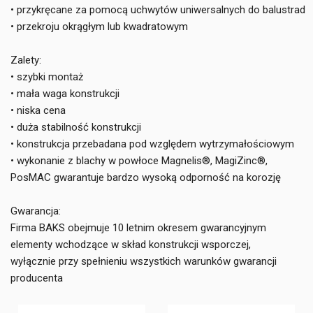
• przykręcane za pomocą uchwytów uniwersalnych do balustrad
• przekroju okrągłym lub kwadratowym
Zalety:
• szybki montaż
• mała waga konstrukcji
• niska cena
• duża stabilność konstrukcji
• konstrukcja przebadana pod względem wytrzymałościowym
• wykonanie z blachy w powłoce Magnelis®, MagiZinc®,
PosMAC gwarantuje bardzo wysoką odporność na korozję
Gwarancja:
Firma BAKS obejmuje 10 letnim okresem gwarancyjnym
elementy wchodzące w skład konstrukcji wsporczej,
wyłącznie przy spełnieniu wszystkich warunków gwarancji
producenta