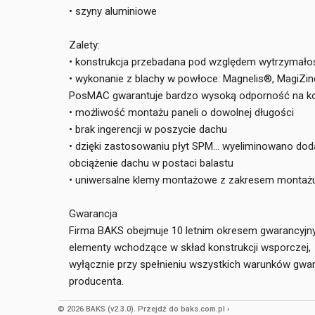
• szyny aluminiowe
Zalety:
• konstrukcja przebadana pod względem wytrzymał
• wykonanie z blachy w powłoce: Magnelis®, MagiZin
PosMAC gwarantuje bardzo wysoką odporność na ko
• możliwość montażu paneli o dowolnej długości
• brak ingerencji w poszycie dachu
• dzięki zastosowaniu płyt SPM... wyeliminowano do
obciążenie dachu w postaci balastu
• uniwersalne klemy montażowe z zakresem monta
Gwarancja
Firma BAKS obejmuje 10 letnim okresem gwarancyj
elementy wchodzące w skład konstrukcji wsporczej,
wyłącznie przy spełnieniu wszystkich warunków gwar
producenta.
© 2026 BAKS (v2.3.0).
Przejdź do
baks.com.pl