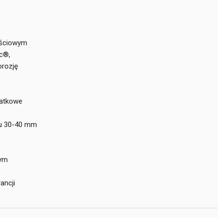
ościowym
c®,
rozję
datkowe
żu 30-40 mm
nym
ancji