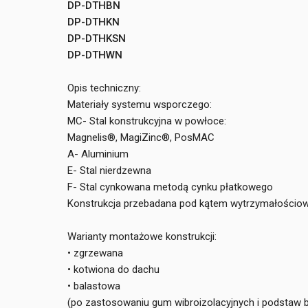
DP-DTHBN
DP-DTHKN
DP-DTHKSN
DP-DTHWN
Opis techniczny:
Materiały systemu wsporczego:
MC- Stal konstrukcyjna w powłoce:
Magnelis®, MagiZinc®, PosMAC
A- Aluminium
E- Stal nierdzewna
F- Stal cynkowana metodą cynku płatkowego
Konstrukcja przebadana pod kątem wytrzymałościo
Warianty montażowe konstrukcji:
• zgrzewana
• kotwiona do dachu
• balastowa
(po zastosowaniu gum wibroizolacyjnych i podstaw 