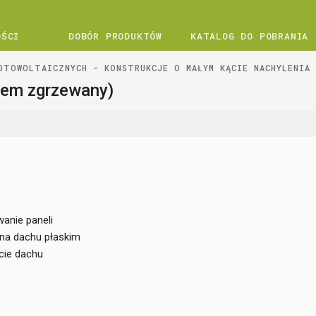
OŚCI
DOBÓR PRODUKTÓW
KATALOG DO POBRANIA
OTOWOLTAICZNYCH - KONSTRUKCJE O MAŁYM KĄCIE NACHYLENIA 
stem zgrzewany)
anie paneli
°na dachu płaskim
cie dachu