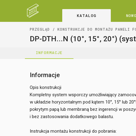
KATALOG
NOW
PRZEGLĄD
KONSTRUKCJE DO MONTAŻU PANELI F
DP-DTH...N (10°, 15°, 20°) (sy
INFORMACJE
Informacje
Opis konstrukcji
Kompletny system wsporczy umożliwiający zamocow
w układzie horyzontalnym pod kątem 10°, 15° lub 20
pokrytym papą lub membraną bez ingerencji w poszy
i bez zastosowania dodatkowego balastu.
Instrukcja montażu konstrukcji do pobrania: