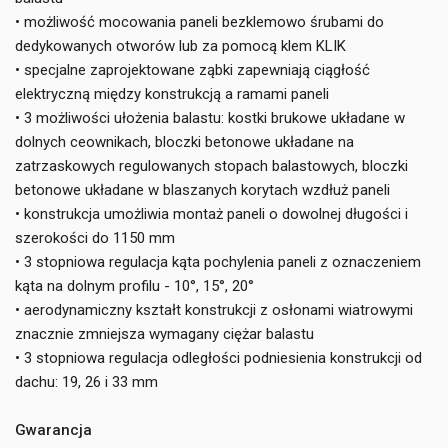
• możliwość mocowania paneli bezklemowo śrubami do
dedykowanych otworów lub za pomocą klem KLIK
• specjalne zaprojektowane ząbki zapewniają ciągłość
elektryczną między konstrukcją a ramami paneli
• 3 możliwości ułożenia balastu: kostki brukowe układane w
dolnych ceownikach, bloczki betonowe układane na
zatrzaskowych regulowanych stopach balastowych, bloczki
betonowe układane w blaszanych korytach wzdłuż paneli
• konstrukcja umożliwia montaż paneli o dowolnej długości i
szerokości do 1150 mm
• 3 stopniowa regulacja kąta pochylenia paneli z oznaczeniem
kąta na dolnym profilu - 10°, 15°, 20°
• aerodynamiczny kształt konstrukcji z osłonami wiatrowymi
znacznie zmniejsza wymagany ciężar balastu
• 3 stopniowa regulacja odległości podniesienia konstrukcji od
dachu: 19, 26 i 33 mm
Gwarancja