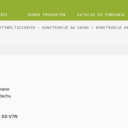
OŚCI
DOBÓR PRODUKTÓW
KATALOG DO POBRANIA
OTOWOLTAICZNYCH - KONSTRUKCJE NA DACHU
KONSTRUKCJE N
wanie
 dachu
–
DS-V7N