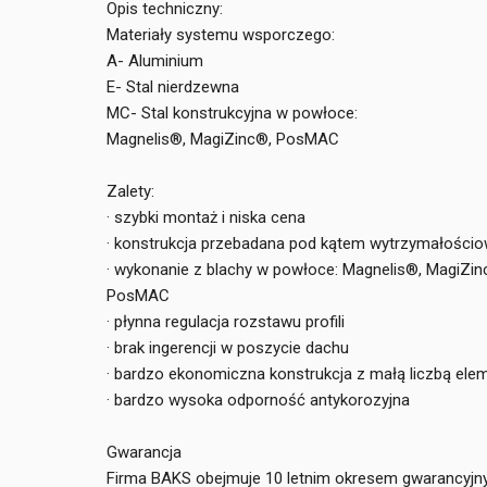
Opis techniczny:
Materiały systemu wsporczego:
A- Aluminium
E- Stal nierdzewna
MC- Stal konstrukcyjna w powłoce:
Magnelis®, MagiZinc®, PosMAC
Zalety:
· szybki montaż i niska cena
· konstrukcja przebadana pod kątem wytrzymałości
· wykonanie z blachy w powłoce: Magnelis®, MagiZin
PosMAC
· płynna regulacja rozstawu profili
· brak ingerencji w poszycie dachu
· bardzo ekonomiczna konstrukcja z małą liczbą el
· bardzo wysoka odporność antykorozyjna
Gwarancja
Firma BAKS obejmuje 10 letnim okresem gwarancyj