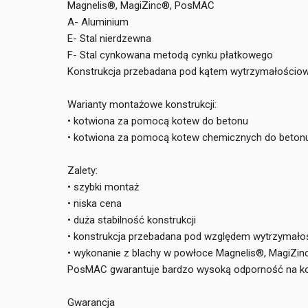
Magnelis®, MagiZinc®, PosMAC
A- Aluminium
E- Stal nierdzewna
F- Stal cynkowana metodą cynku płatkowego
Konstrukcja przebadana pod kątem wytrzymałościo
Warianty montażowe konstrukcji:
• kotwiona za pomocą kotew do betonu
• kotwiona za pomocą kotew chemicznych do beton
Zalety:
• szybki montaż
• niska cena
• duża stabilność konstrukcji
• konstrukcja przebadana pod względem wytrzymał
• wykonanie z blachy w powłoce Magnelis®, MagiZin
PosMAC gwarantuje bardzo wysoką odporność na ko
Gwarancja