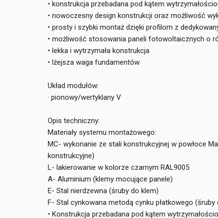
• konstrukcja przebadana pod kątem wytrzymałośc
• nowoczesny design konstrukcji oraz możliwość wy
• prosty i szybki montaż dzięki profilom z dedyko
• możliwość stosowania paneli fotowoltaicznych o 
• lekka i wytrzymała konstrukcja
• lżejsza waga fundamentów
Układ modułów:
· pionowy/wertyklany V
Opis techniczny:
Materiały systemu montażowego:
MC- wykonanie ze stali konstrukcyjnej w powłoce Ma
konstrukcyjne)
L- lakierowanie w kolorze czarnym RAL9005
A- Aluminium (klemy mocujące panele)
E- Stal nierdzewna (śruby do klem)
F- Stal cynkowana metodą cynku płatkowego (śruby d
• Konstrukcja przebadana pod kątem wytrzymałośc