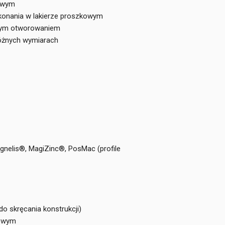
iowym
konania w lakierze proszkowym
wanym otworowaniem
różnych wymiarach
gnelis®, MagiZinc®, PosMac (profile
o skręcania konstrukcji)
iowym