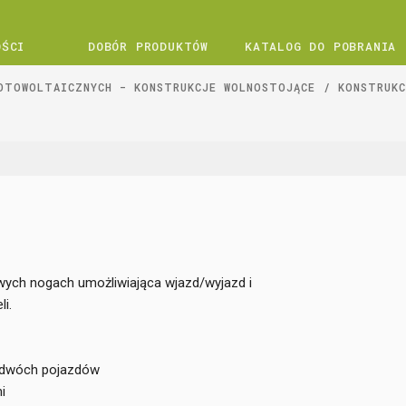
OŚCI
DOBÓR PRODUKTÓW
KATALOG DO POBRANIA
OTOWOLTAICZNYCH - KONSTRUKCJE WOLNOSTOJĄCE
KONSTRUKC
ych nogach umożliwiająca wjazd/wyjazd i
i.
 dwóch pojazdów
i