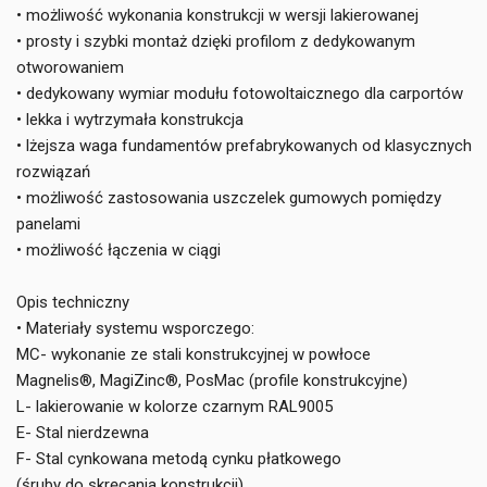
• możliwość wykonania konstrukcji w wersji lakierowanej
• prosty i szybki montaż dzięki profilom z dedykowanym
otworowaniem
• dedykowany wymiar modułu fotowoltaicznego dla carportów
• lekka i wytrzymała konstrukcja
• lżejsza waga fundamentów prefabrykowanych od klasycznych
rozwiązań
• możliwość zastosowania uszczelek gumowych pomiędzy
panelami
• możliwość łączenia w ciągi
Opis techniczny
• Materiały systemu wsporczego:
MC- wykonanie ze stali konstrukcyjnej w powłoce
Magnelis®, MagiZinc®, PosMac (profile konstrukcyjne)
L- lakierowanie w kolorze czarnym RAL9005
E- Stal nierdzewna
F- Stal cynkowana metodą cynku płatkowego
(śruby do skręcania konstrukcji)