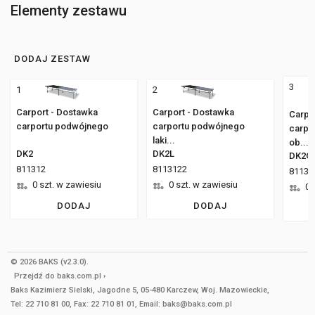
Elementy zestawu
DODAJ ZESTAW
3
1
2
Carport - Dostawka
Carport - Dostawka
Carpo
carportu podwójnego
carportu podwójnego
carpo
laki...
ob...
DK2
DK2L
DK2O
811312
8113122
81131
0 szt. w zawiesiu
0 szt. w zawiesiu
0 
DODAJ
DODAJ
© 2026 BAKS (v2.3.0).
Przejdź do
baks.com.pl
Baks Kazimierz Sielski, Jagodne 5, 05-480 Karczew, Woj. Mazowieckie,
Tel: 22 710 81 00, Fax: 22 710 81 01, Email: baks@baks.com.pl