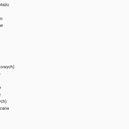
ntażu
io
ów
towych)
e
e
e
ych)
ęcana