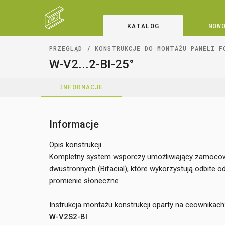
KATALOG
NOW
PRZEGLĄD
KONSTRUKCJE DO MONTAŻU PANELI F
W-V2...2-BI-25°
INFORMACJE
Informacje
Opis konstrukcji
Kompletny system wsporczy umożliwiający zamocow
dwustronnych (Bifacial), które wykorzystują odbite o
promienie słoneczne
Instrukcja montażu konstrukcji oparty na ceownikach
W-V2S2-BI