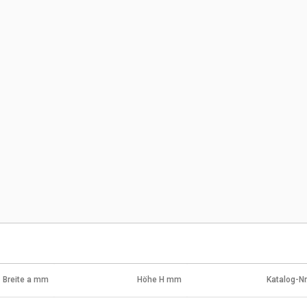
Breite a mm
Höhe H mm
Katalog-Nr