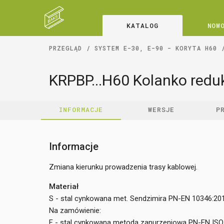
KATALOG
NOW
PRZEGLĄD
SYSTEM E-30, E-90 - KORYTA H60
KRPBP...H60 Kolanko redu
INFORMACJE
WERSJE
P
Informacje
Zmiana kierunku prowadzenia trasy kablowej.
Materiał
S - stal cynkowana met. Sendzimira PN-EN 10346:20
Na zamówienie:
F - stal cynkowana metodą zanurzeniową PN-EN ISO