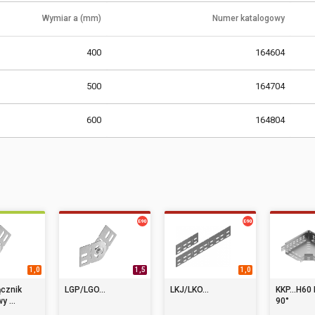
Wymiar a (mm)
Numer katalogowy
400
164604
500
164704
600
164804
1,0
1,5
1,0
cznik
LGP/LGO...
LKJ/LKO...
KKP...H60
 ...
90°