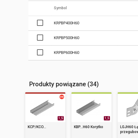
Symbol
KRPBP400H60
KRPBP500H60
KRPBP600H60
Produkty powiązane (34)
1,5
1,5
KCP/KCO...
KBP...H60 Korytko
LGJH60 Łą
przegubowy