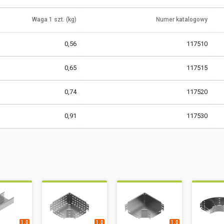
Waga 1 szt. (kg)
Numer katalogowy
0,56
117510
0,65
117515
0,74
117520
0,91
117530
1,0
1,0
1,0