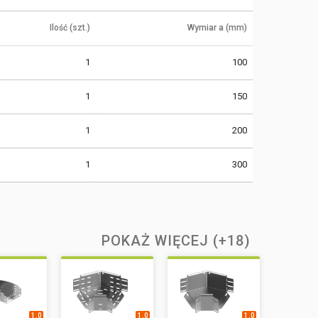
Ilość (szt.)
Wymiar a (mm)
1
100
1
150
1
200
1
300
POKAŻ WIĘCEJ (+18)
1,0
1,0
1,0