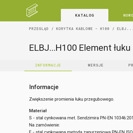
KATALOG
NOW
PRZEGLĄD
KORYTKA KABLOWE - H100
ELBJ..
ELBJ...H100 Element łuk
INFORMACJE
WERSJE
P
Informacje
Zwiększenie promienia łuku przegubowego.
Materiał
S - stal cynkowana met. Sendzimira PN-EN 10346:20
Na zamówienie:
F - stal cynkowana metodą zanurzeniową PN-EN ISO