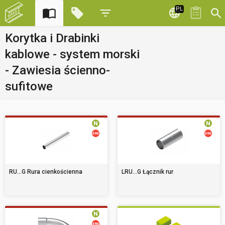
PL
Korytka i Drabinki
kablowe - system morski
- Zawiesia ścienno-
sufitowe
RU...G Rura cienkościenna
LRU...G Łącznik rur