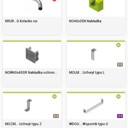
KRUR...G Kolanko rur
NO40x35N Nakładka
5,0
NOW40x40SR Nakładka ochron...
MOLM... Uchwyt typu L
5,0
2,0
MOZM... Uchwyt typu Z
WDOU... Wspornik typu U