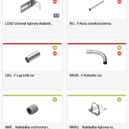
4,0
LCKD Uchwyt kątowy drabink...
RU...F Rura cienkościenna
LRU...F Łącznik rur
KRUR...F Kolanko rur
NKR... Nakładka ochronna r...
NKRU... Nakładka kątowa ru...