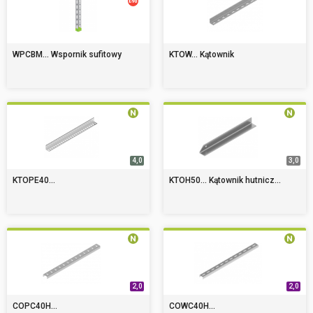
WPCBM... Wspornik sufitowy
KTOW... Kątownik
4,0
3,0
KTOPE40...
KTOH50... Kątownik hutnicz...
2,0
2,0
COPC40H...
COWC40H...