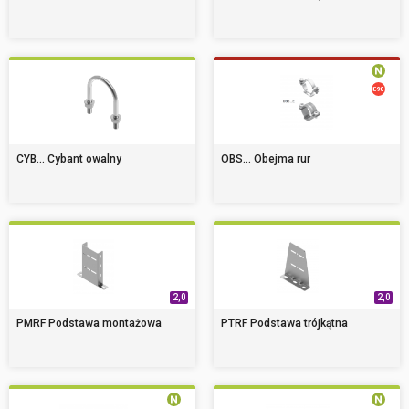
CYB... Cybant owalny
OBS... Obejma rur
2,0
2,0
PMRF Podstawa montażowa
PTRF Podstawa trójkątna