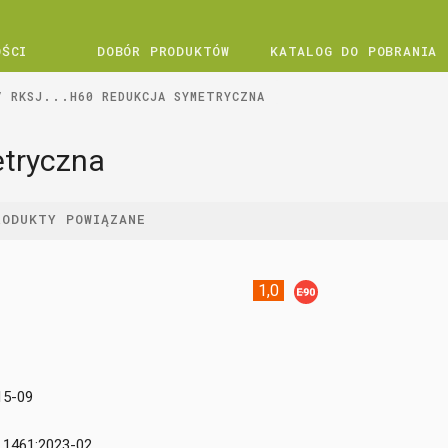
OŚCI
DOBÓR PRODUKTÓW
KATALOG DO POBRANIA
RKSJ...H60 REDUKCJA SYMETRYCZNA
etryczna
RODUKTY POWIĄZANE
1,0
15-09
 1461:2023-02