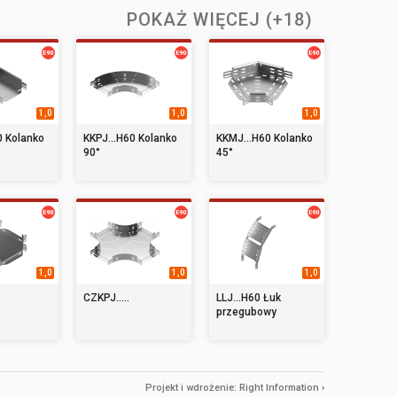
POKAŻ WIĘCEJ (+18)
1,0
1,0
1,0
0 Kolanko
KKPJ...H60 Kolanko
KKMJ...H60 Kolanko
90°
45°
1,0
1,0
1,0
CZKPJ.....
LLJ...H60 Łuk
przegubowy
Projekt i wdrożenie:
Right Information