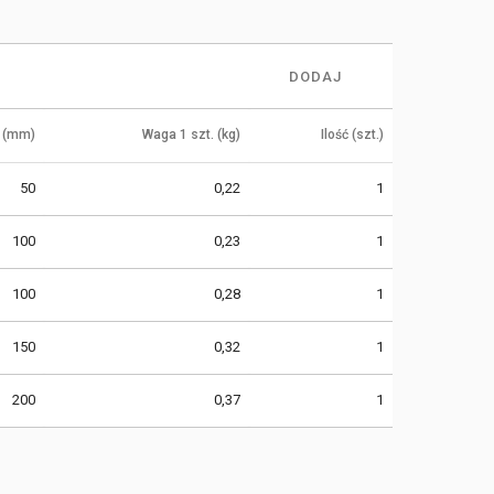
DODAJ
 (mm)
Waga 1 szt. (kg)
Ilość (szt.)
50
0,22
1
100
0,23
1
100
0,28
1
150
0,32
1
200
0,37
1