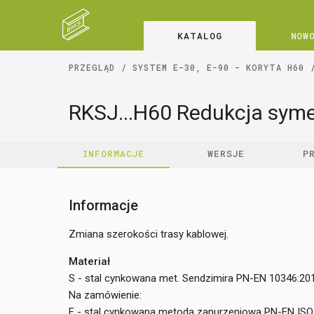
KATALOG
NOW
PRZEGLĄD
SYSTEM E-30, E-90 - KORYTA H60
RKSJ...H60 Redukcja sym
INFORMACJE
WERSJE
P
Informacje
Zmiana szerokości trasy kablowej.
Materiał
S - stal cynkowana met. Sendzimira PN-EN 10346:20
Na zamówienie:
F - stal cynkowana metodą zanurzeniową PN-EN ISO