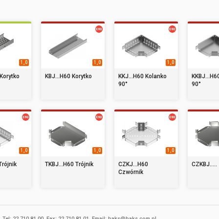
1,0
1,0
1,0
Korytko
KBJ...H60 Korytko
KKJ...H60 Kolanko
KKBJ...H6
90°
90°
1,0
1,0
1,0
Trójnik
TKBJ...H60 Trójnik
CZKJ...H60
CZKBJ.....
Czwórnik
Tel: 22 710 81 00, Fax: 22 710 81 01, Email: baks@baks.com.pl