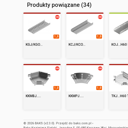
Produkty powiązane (34)
1,0
1,0
KGJ/KGO...
KCJ/KCO...
KOJ...H60 
1,0
1,0
KKMBJ.....
KKMPJ.....
TKJ...H60 
© 2026 BAKS (v2.3.0).
Przejdź do
baks.com.pl
Baks Kazimierz Sielski, Jagodne 5, 05-480 Karczew, Woj. Mazowieckie, 