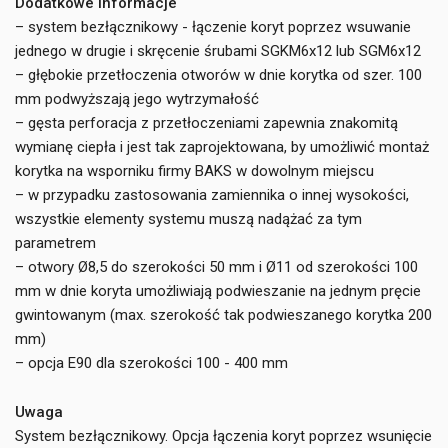
Dodatkowe informacje
– system bezłącznikowy - łączenie koryt poprzez wsuwanie
jednego w drugie i skręcenie śrubami SGKM6x12 lub SGM6x12
– głębokie przetłoczenia otworów w dnie korytka od szer. 100
mm podwyższają jego wytrzymałość
– gęsta perforacja z przetłoczeniami zapewnia znakomitą
wymianę ciepła i jest tak zaprojektowana, by umożliwić montaż
korytka na wsporniku firmy BAKS w dowolnym miejscu
– w przypadku zastosowania zamiennika o innej wysokości,
wszystkie elementy systemu muszą nadążać za tym
parametrem
– otwory Ø8,5 do szerokości 50 mm i Ø11 od szerokości 100
mm w dnie koryta umożliwiają podwieszanie na jednym pręcie
gwintowanym (max. szerokość tak podwieszanego korytka 200
mm)
– opcja E90 dla szerokości 100 - 400 mm
Uwaga
System bezłącznikowy. Opcja łączenia koryt poprzez wsunięcie