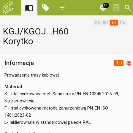
PL
0,5
0,7
1,0
1,2
KGJ/KGOJ...H60
Korytko
Informacje
1,0
Prowadzenie trasy kablowej
Materiał
S - stal cynkowana met. Sendzimira PN-EN 10346:2015-09,
Na zamówienie:
F - stal cynkowana metodą zanurzeniową PN-EN ISO
1461:2023-02
L- laklierownaie w standardowej palecie RAL