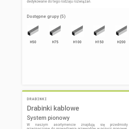
dedykowane do tego rodzaju rozwiązań.
Dostępne grupy (5)
H50
H75
H100
H150
H200
DRABINKI
Drabinki kablowe
system pionowy
W naszym asortymencie znajdują się przedmioty
przeznaczone do prowadzenia przewodów w pozycji pionowej.