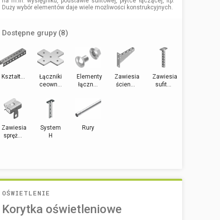
na m.in. wysięgniku, podstawie sufitowej, płytce łączącej, itp.
Duży wybór elementów daje wiele możliwości konstrukcyjnych.
Dostępne grupy (8)
Kształt...
Łączniki
Elementy
Zawiesia
Zawiesia
ceown...
łączn...
ścien...
sufit...
Zawiesia
System
Rury
spręż...
H
OŚWIETLENIE
Korytka oświetleniowe