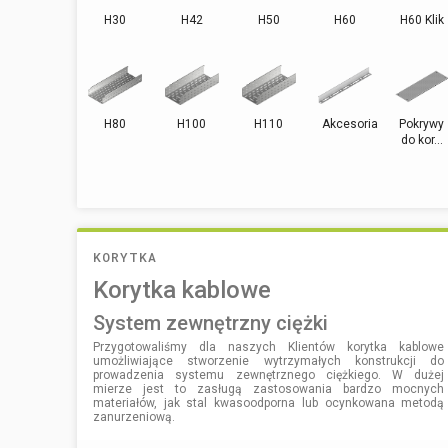
H30
H42
H50
H60
H60 Klik
H80
H100
H110
Akcesoria
Pokrywy
do kor...
KORYTKA
Korytka kablowe
system zewnętrzny ciężki
Przygotowaliśmy dla naszych Klientów korytka kablowe
umożliwiające stworzenie wytrzymałych konstrukcji do
prowadzenia systemu zewnętrznego ciężkiego. W dużej
mierze jest to zasługą zastosowania bardzo mocnych
materiałów, jak stal kwasoodporna lub ocynkowana metodą
zanurzeniową.