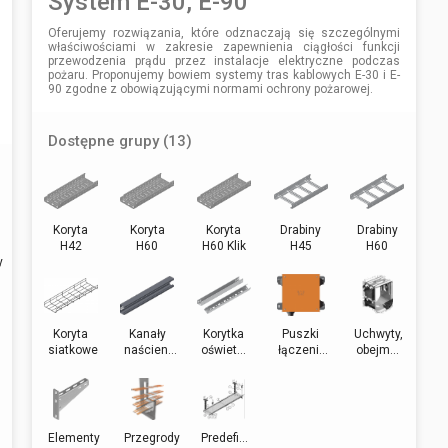
System E-30, E-90
Oferujemy rozwiązania, które odznaczają się szczególnymi
właściwościami w zakresie zapewnienia ciągłości funkcji
przewodzenia prądu przez instalacje elektryczne podczas
pożaru. Proponujemy bowiem systemy tras kablowych E-30 i E-
90 zgodne z obowiązującymi normami ochrony pożarowej.
Dostępne grupy (13)
Koryta
Koryta
Koryta
Drabiny
Drabiny
H42
H60
H60 Klik
H45
H60
y
Koryta
Kanały
Korytka
Puszki
Uchwyty,
siatkowe
naścien...
oświet...
łączeni...
obejm...
Elementy
Przegrody
Predefi...