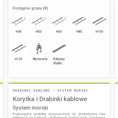
Dostępne grupy (8)
H45
H50
H60
H80
H100
H120
Akcesoria
Pokrywy
drabin...
DRABINKI KABLOWE - SYSTEM MORSKI
Korytka i Drabinki kablowe
system morski
Proponujemy produkty przeznaczone do prowadzenia tras
kablowych na statkach i platformach wiertniczych. Znajdujące