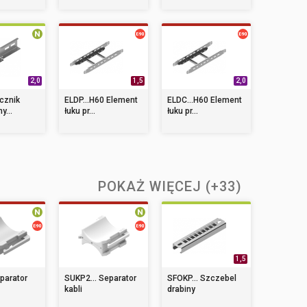
2,0
1,5
2,0
ącznik
ELDP...H60 Element
ELDC...H60 Element
y...
łuku pr...
łuku pr...
POKAŻ WIĘCEJ (+33)
1,5
eparator
SUKP2... Separator
SFOKP... Szczebel
kabli
drabiny