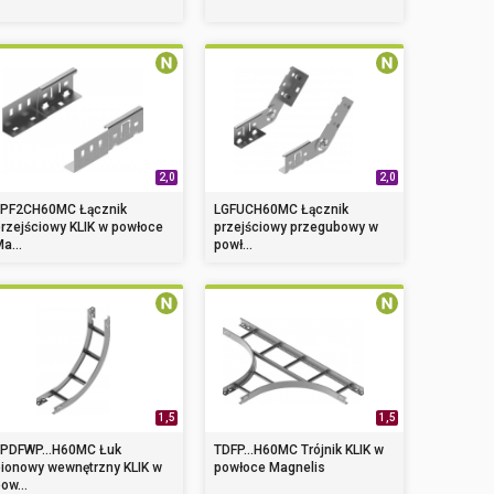
2,0
2,0
LPF2CH60MC Łącznik
LGFUCH60MC Łącznik
rzejściowy KLIK w powłoce
przejściowy przegubowy w
a...
powł...
1,5
1,5
LPDFWP...H60MC Łuk
TDFP...H60MC Trójnik KLIK w
pionowy wewnętrzny KLIK w
powłoce Magnelis
ow...