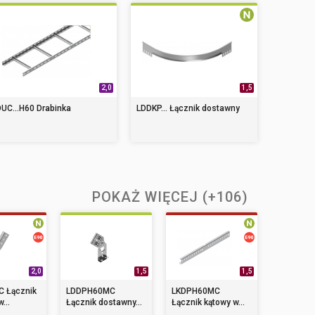
2,0
1,5
UC...H60 Drabinka
LDDKP... Łącznik dostawny
POKAŻ WIĘCEJ (+106)
2,0
1,5
1,5
 Łącznik
LDDPH60MC
LKDPH60MC
...
Łącznik dostawny...
Łącznik kątowy w...