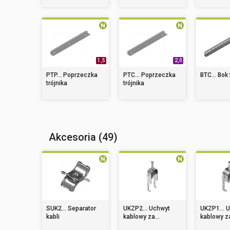
1,5
2,0
PTP... Poprzeczka
PTC... Poprzeczka
BTC... Bok 
trójnika
trójnika
Akcesoria (49)
SUK2... Separator
UKZP2... Uchwyt
UKZP1... 
kabli
kablowy za...
kablowy za