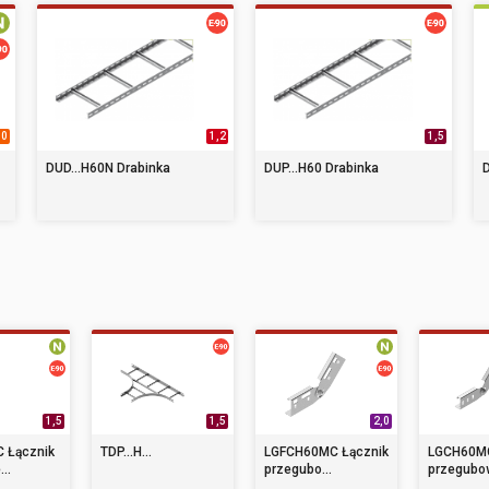
,0
1,2
1,5
DUD...H60N Drabinka
DUP...H60 Drabinka
D
1,5
1,5
2,0
 Łącznik
TDP...H...
LGFCH60MC Łącznik
LGCH60MC
..
przegubo...
przegubow