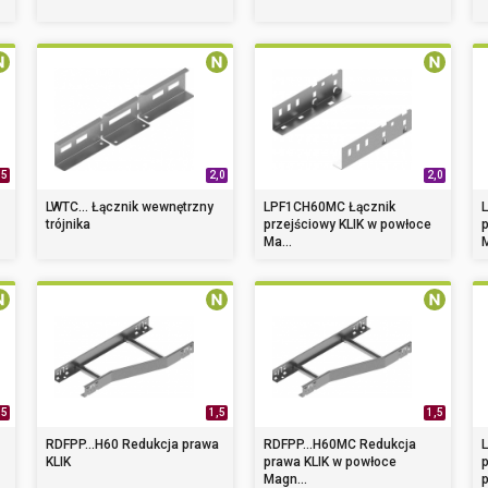
,5
2,0
2,0
LWTC... Łącznik wewnętrzny
LPF1CH60MC Łącznik
trójnika
przejściowy KLIK w powłoce
p
Ma...
M
,5
1,5
1,5
RDFPP...H60 Redukcja prawa
RDFPP...H60MC Redukcja
KLIK
prawa KLIK w powłoce
Magn...
p