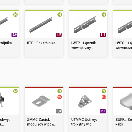
2,0
1,5
1,5
trójnika
BTP... Bok trójnika
LWTP... Łącznik
LWTC... Ł
wewnętrzny...
wewnętrzn
3,0
2,0
Uchwyt
ZMMC Zacisk
UTMMC Uchwyt
SUKP... S
...
mocujący w pow...
trójkątny w p...
kabli