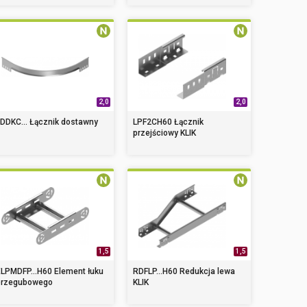
2,0
2,0
DDKC... Łącznik dostawny
LPF2CH60 Łącznik
przejściowy KLIK
1,5
1,5
ELPMDFP...H60 Element łuku
RDFLP...H60 Redukcja lewa
przegubowego
KLIK