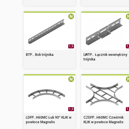
1,5
1
BTP... Bok trójnika
LWTP... Łącznik wewnętrzny
trójnika
1,5
1
LDFP...H60MC Łuk 90° KLIK w
CZDFP...H60MC Czwórnik
powłoce Magnelis
KLIK w powłoce Magnelis