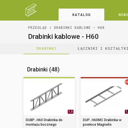
KATALOG
NOW
PRZEGLĄD
DRABINKI KABLOWE - H60
Drabinki kablowe - H60
DRABINKI
ŁĄCZNIKI I KSZTAŁTK
Drabinki (48)
1,5
1
DUBP...H60 Drabinka do
DUP...H60MC Drabinka w
montażu bocznego
powłoce Magnelis