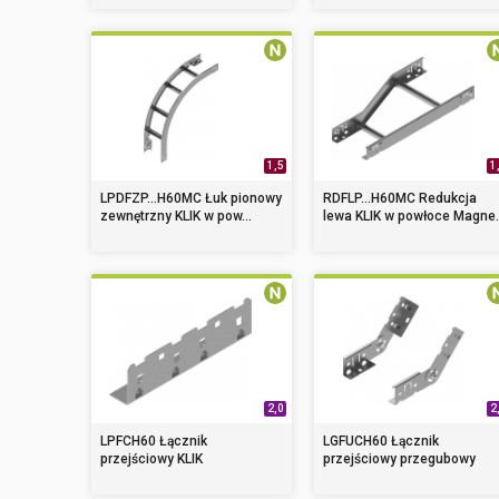
1,5
1
LPDFZP...H60MC Łuk pionowy
RDFLP...H60MC Redukcja
zewnętrzny KLIK w pow...
lewa KLIK w powłoce Magne.
2,0
2
LPFCH60 Łącznik
LGFUCH60 Łącznik
przejściowy KLIK
przejściowy przegubowy