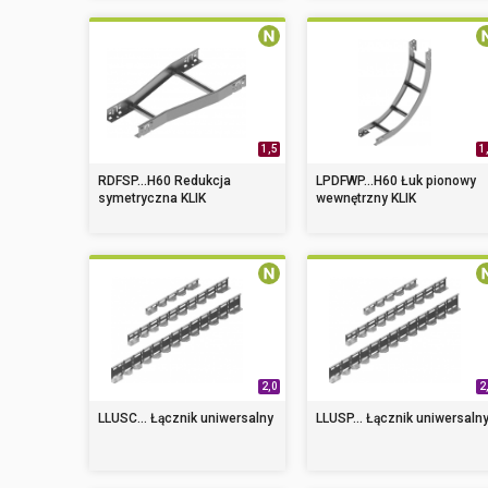
1,5
1
RDFSP...H60 Redukcja
LPDFWP...H60 Łuk pionowy
symetryczna KLIK
wewnętrzny KLIK
2,0
2
LLUSC... Łącznik uniwersalny
LLUSP... Łącznik uniwersaln