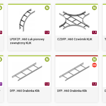
,5
1,5
1,5
LPDFZP...H60 Łuk pionowy
CZDFP...H60 Czwórnik KLIK
T
zewnętrzny KLIK
,0
1,5
1,5
y
DFP...H60 Drabinka Klik
DFP...H60 Drabinka Klik
D