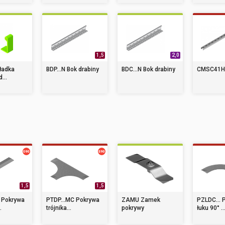
1,5
2,0
ładka
BDP...N Bok drabiny
BDC...N Bok drabiny
CMSC41H.
...
1,5
1,5
 Pokrywa
PTDP...MC Pokrywa
ZAMU Zamek
PZLDC... 
.
trójnika...
pokrywy
łuku 90° ..