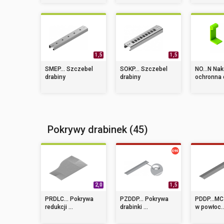
1,5
1,5
SMEP... Szczebel
SOKP... Szczebel
NO...N Nak
drabiny
drabiny
ochronna d
Pokrywy drabinek (45)
2,0
1,5
PRDLC... Pokrywa
PZDDP... Pokrywa
PDDP...MC
redukcji ...
drabinki ...
w powłoc..