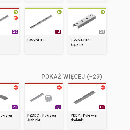
2,0
1,5
2,5
..
CMSP41H...
LCMM41H21
Łącznik
POKAŻ WIĘCEJ (+29)
2,0
2,0
1,5
Pokrywa
PZDDC... Pokrywa
PDDP... Pokrywa
.
drabinki ...
drabinki