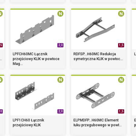
,5
2,0
1,5
LPFCH60MC Łącznik
RDFSP...H60MC Redukcja
L
..
przejściowy KLIK w powłoce
symetryczna KLIK w powłoc...
Mag...
,0
2,0
1,5
LPF1CH60 Łącznik
ELPMDFP...H60MC Element
przejściowy KLIK
łuku przegubowego w powł...