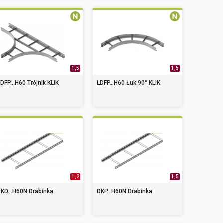
1,5
1,5
DFP...H60 Trójnik KLIK
LDFP...H60 Łuk 90° KLIK
1,2
1,5
KD...H60N Drabinka
DKP...H60N Drabinka