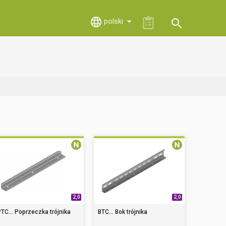
polski
2,0
2,0
TC... Poprzeczka trójnika
BTC... Bok trójnika