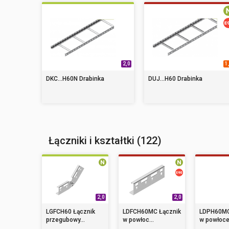
2,0
1
DKC...H60N Drabinka
DUJ...H60 Drabinka
Łączniki i kształtki (122)
2,0
2,0
LGFCH60 Łącznik
LDFCH60MC Łącznik
LDPH60MC
przegubowy...
w powłoc...
w powłoce.