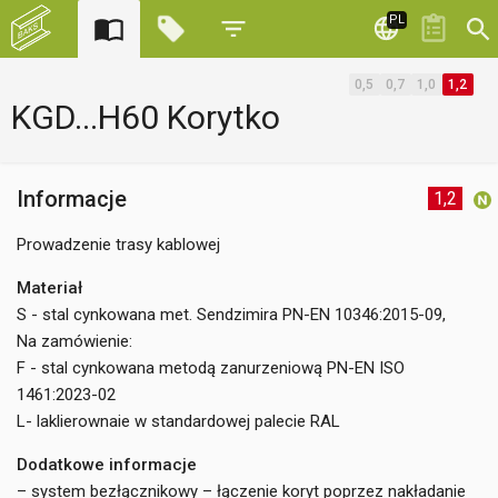
PL
0,5
0,7
1,0
1,2
KGD...H60 Korytko
Informacje
1,2
Prowadzenie trasy kablowej
Materiał
S - stal cynkowana met. Sendzimira PN-EN 10346:2015-09,
Na zamówienie:
F - stal cynkowana metodą zanurzeniową PN-EN ISO
1461:2023-02
L- laklierownaie w standardowej palecie RAL
Dodatkowe informacje
– system bezłącznikowy – łączenie koryt poprzez nakładanie