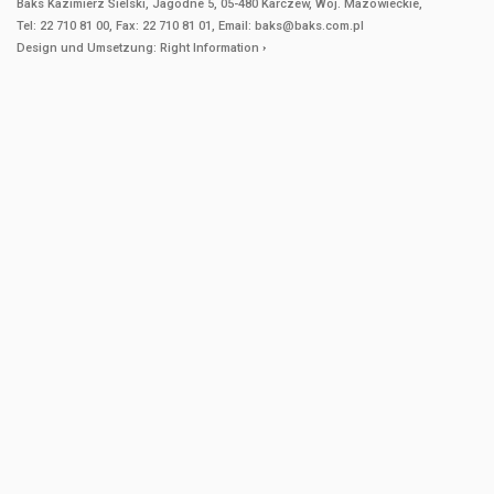
Baks Kazimierz Sielski, Jagodne 5, 05-480 Karczew, Woj. Mazowieckie,
Tel: 22 710 81 00, Fax: 22 710 81 01, Email: baks@baks.com.pl
Design und Umsetzung:
Right Information